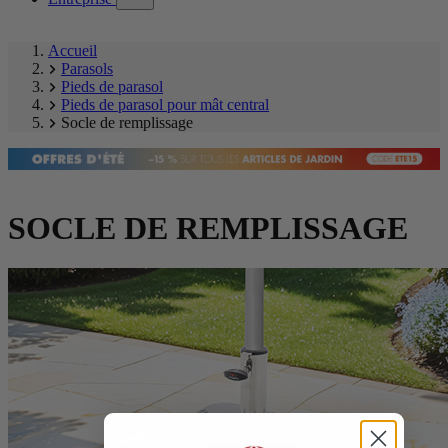
submenu)
Accueil
Parasols
Pieds de parasol
Pieds de parasol pour mât central
Socle de remplissage
SOCLE DE REMPLISSAGE