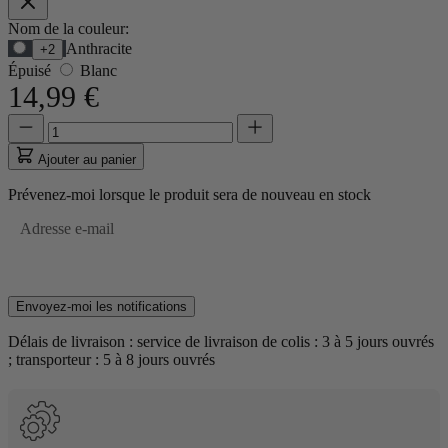
Options
Nom de la couleur:
Utilisez
Anthracite
+2
du
la
Épuisé
Blanc
produit
touche
14,99 €
Tab
pour
Quantité
Quantité
accéder
mise
à
à
Ajouter au panier
la
jour
première
à
Prévenez-moi lorsque le produit sera de nouveau en stock
option,
1
puis
Adresse e-mail
les
flèches
pour
naviguer
Envoyez-moi les notifications
entre
les
Délais de livraison : service de livraison de colis : 3 à 5 jours ouvrés
options.
; transporteur : 5 à 8 jours ouvrés