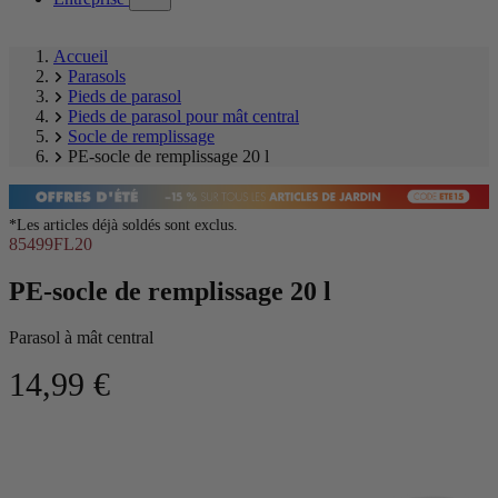
submenu)
Accueil
Parasols
Pieds de parasol
Pieds de parasol pour mât central
Socle de remplissage
PE-socle de remplissage 20 l
*Les articles déjà soldés sont exclus.
85499FL20
PE-socle de remplissage 20 l
Parasol à mât central
14,99 €
Ignorer
Image
la
1
galerie
of
produit
6