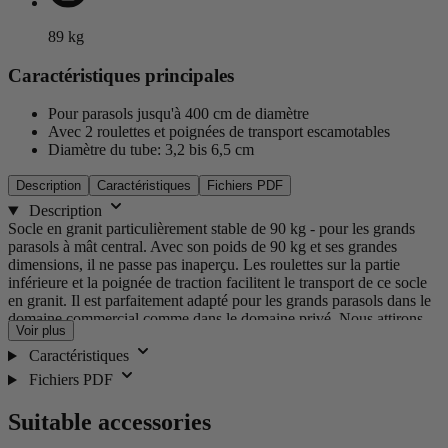
89
kg
Caractéristiques principales
Pour parasols jusqu'à 400 cm de diamètre
Avec 2 roulettes et poignées de transport escamotables
Diamètre du tube: 3,2 bis 6,5 cm
Description
Caractéristiques
Fichiers PDF
Description
Socle en granit particulièrement stable de 90 kg - pour les grands
parasols à mât central. Avec son poids de 90 kg et ses grandes
dimensions, il ne passe pas inaperçu. Les roulettes sur la partie
inférieure et la poignée de traction facilitent le transport de ce socle
en granit. Il est parfaitement adapté pour les grands parasols dans le
domaine commercial comme dans le domaine privé. Nous attirons
Voir plus
votre attention sur le fait que le granit est un matériau naturel, sa
structure et sa couleur peuvent donc légèrement changer avec le
Caractéristiques
temps et il doit être rangé à l'intérieur pendant les périodes
Fichiers PDF
hivernales. IMPORTANT: le granit est un produit naturel. Sous
réserve de variations de structure et de couleur.
Suitable accessories