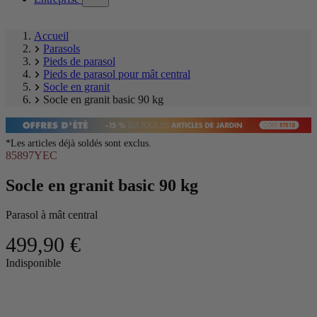
submenu)
Accueil
Parasols
Pieds de parasol
Pieds de parasol pour mât central
Socle en granit
Socle en granit basic 90 kg
*Les articles déjà soldés sont exclus.
85897YEC
Socle en granit basic 90 kg
Parasol à mât central
499,90 €
Ignorer
Indisponible
la
Image
galerie
1
produit
of
6