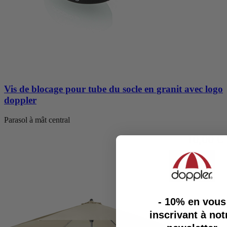
Vis de blocage pour tube du socle en granit avec logo
doppler
Parasol à mât central
10,00 €
- 10%
en vous
inscrivant à not