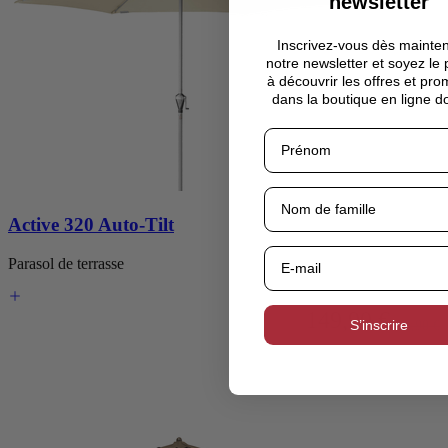
newsletter
Inscrivez-vous dès mainte
notre newsletter et soyez le
à découvrir les offres et pro
dans la boutique en ligne d
Active 320 Auto-Tilt
Parasol de terrasse
À partir de
149,90 €
Prix nor
S’inscrire
199,90 €