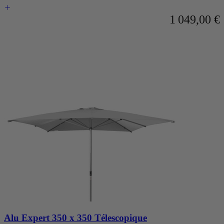
les
1 049,00 €
liens
d’évitement.
Alu Expert 350 x 350 Télescopique