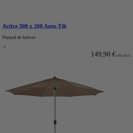
Active 300 x 200 Auto-Tilt
Parasol de balcon
À partir de
149,90 €
Prix nor
199,90 €