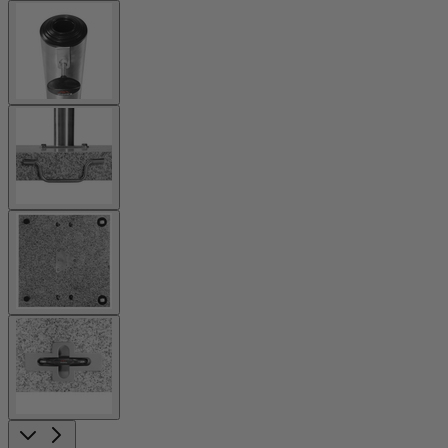
View
larger
image
View
larger
image
View
larger
image
View
larger
image