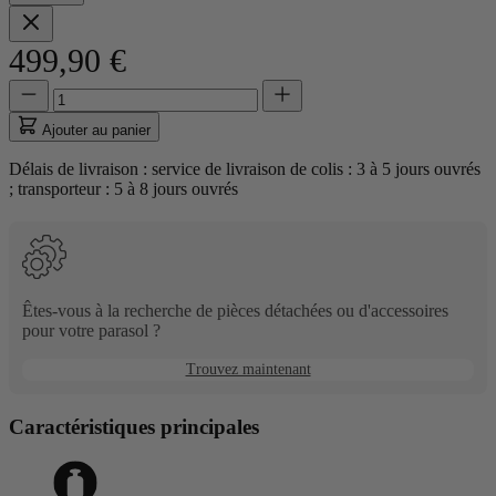
499,90 €
Quantité
Quantité
mise
à
Ajouter au panier
jour
à
Délais de livraison : service de livraison de colis : 3 à 5 jours ouvrés
1
; transporteur : 5 à 8 jours ouvrés
Êtes-vous à la recherche de pièces détachées ou d'accessoires
pour votre parasol ?
Trouvez maintenant
Caractéristiques principales