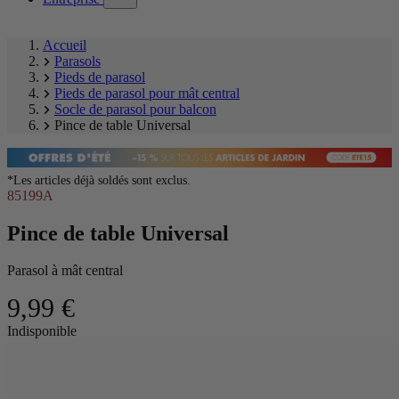
submenu)
Accueil
Parasols
Pieds de parasol
Pieds de parasol pour mât central
Socle de parasol pour balcon
Pince de table Universal
*Les articles déjà soldés sont exclus.
85199A
Pince de table Universal
Parasol à mât central
9,99 €
Ignorer
Indisponible
la
Image
galerie
1
produit
of
2