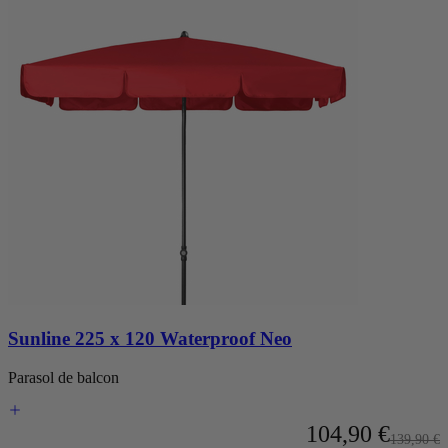
Sunline 225 x 120 Waterproof Neo
Parasol de balcon
À partir de
104,90 €
Prix nor
139,90 €