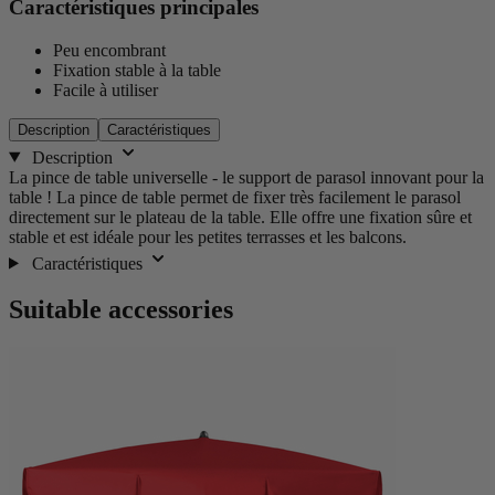
Caractéristiques principales
Peu encombrant
Fixation stable à la table
Facile à utiliser
Description
Caractéristiques
Description
La pince de table universelle - le support de parasol innovant pour la
table ! La pince de table permet de fixer très facilement le parasol
directement sur le plateau de la table. Elle offre une fixation sûre et
stable et est idéale pour les petites terrasses et les balcons.
Caractéristiques
Suitable accessories
La
Appuyez
Appuyez
pour
navigation
pour
accéder
dans
ignorer
à
les
le
la
éléments
carrousel
navigation
du
du
carrousel
carrousel
est