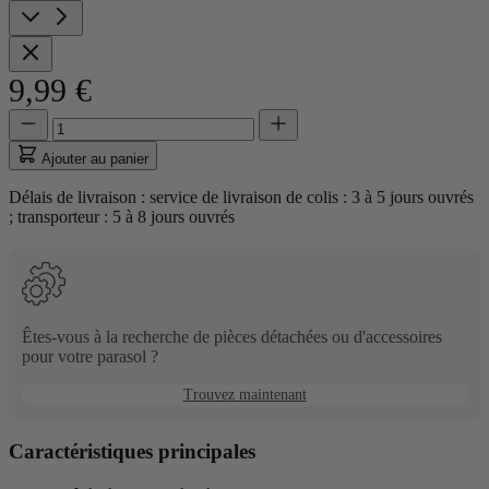
9,99 €
Quantité
Quantité
mise
à
Ajouter au panier
jour
à
Délais de livraison : service de livraison de colis : 3 à 5 jours ouvrés
1
; transporteur : 5 à 8 jours ouvrés
Êtes-vous à la recherche de pièces détachées ou d'accessoires
pour votre parasol ?
Trouvez maintenant
Caractéristiques principales