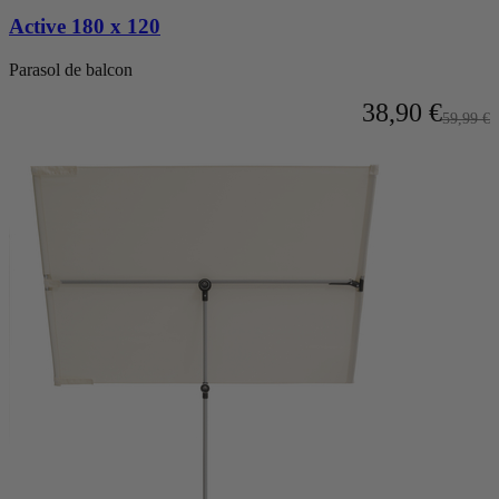
Active 180 x 120
Parasol de balcon
À partir de
38,90 €
Prix no
59,99 €