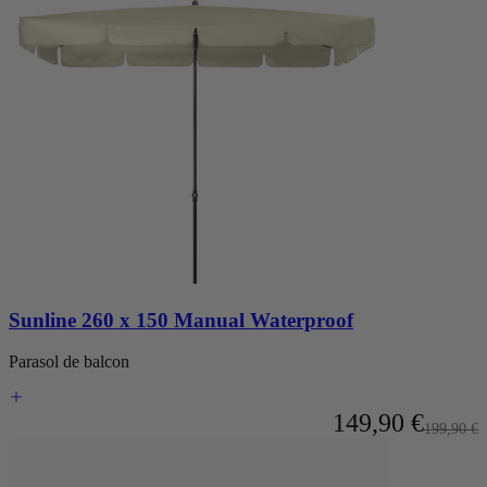
Sunline 260 x 150 Manual Waterproof
Parasol de balcon
À partir de
149,90 €
Prix nor
199,90 €