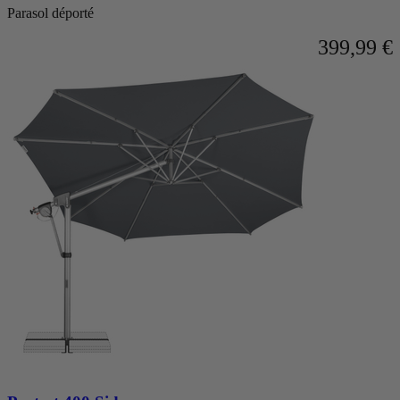
navigation
Parasol déporté
via
399,99 €
les
liens
d’évitement.