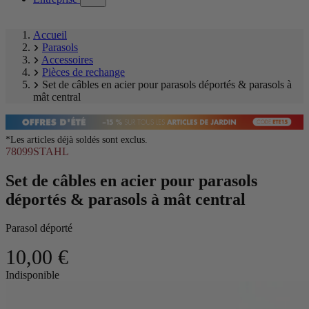
submenu)
Accueil
Parasols
Accessoires
Pièces de rechange
Set de câbles en acier pour parasols déportés & parasols à
mât central
*Les articles déjà soldés sont exclus.
78099STAHL
Set de câbles en acier pour parasols
déportés & parasols à mât central
Parasol déporté
10,00 €
Ignorer
Indisponible
la
Image
galerie
1