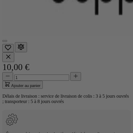
10,00 €
Quantité
Quantité
mise
à
Ajouter au panier
jour
à
Délais de livraison : service de livraison de colis : 3 à 5 jours ouvrés
1
; transporteur : 5 à 8 jours ouvrés