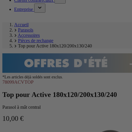
Clients commerciaux
submenu)
menu)
(has
Entreprise
submenu)
Accueil
Parasols
Accessoires
Pièces de rechange
Top pour Active 180x120/200x130/240
*Les articles déjà soldés sont exclus.
78099ACVTOP
Top pour Active 180x120/200x130/240
Parasol à mât central
10,00 €
Ignorer
Image
la
1