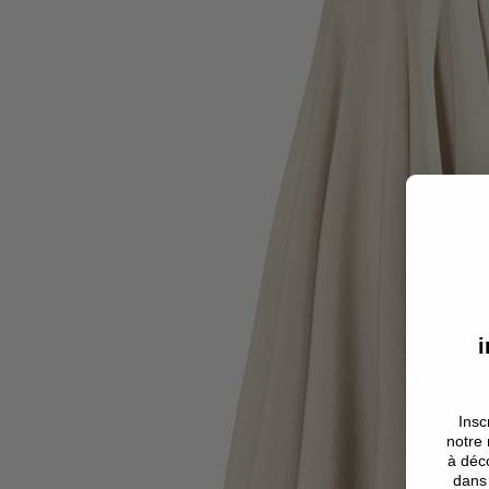
i
Insc
notre 
à déco
dans 