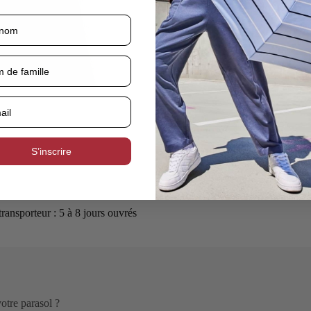
S’inscrire
 transporteur : 5 à 8 jours ouvrés
otre parasol ?