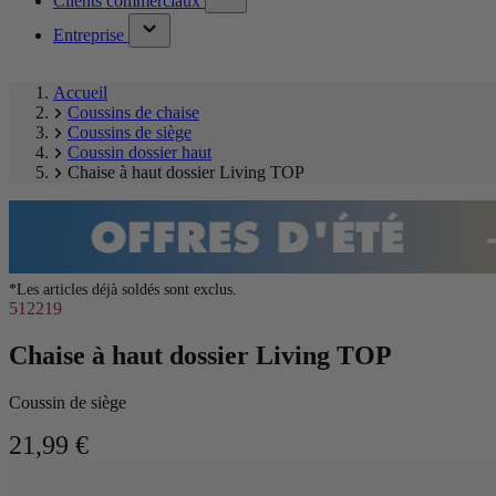
Clients commerciaux
submenu)
menu)
(has
Entreprise
submenu)
Accueil
Coussins de chaise
Coussins de siège
Coussin dossier haut
Chaise à haut dossier Living TOP
*Les articles déjà soldés sont exclus.
512219
Chaise à haut dossier Living TOP
Coussin de siège
21,99 €
Ignorer
Image
la
1