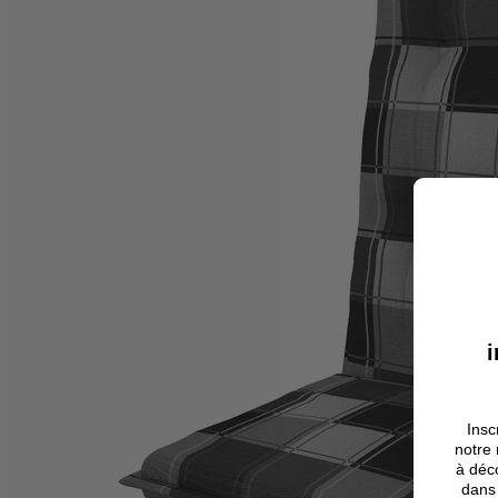
i
Insc
notre 
à déco
dans 