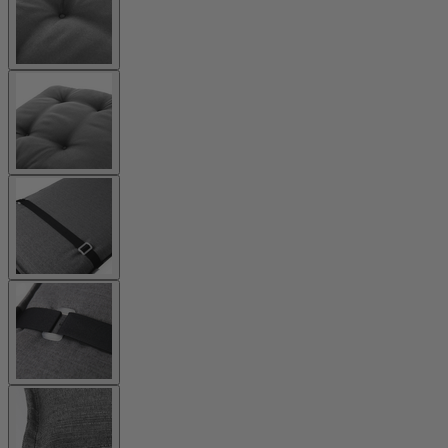
image
View
larger
image
View
larger
image
View
larger
image
View
larger
image