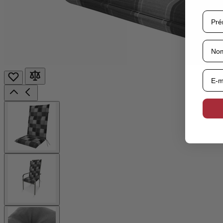
View
larger
image
View
larger
image
View
larger