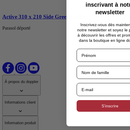
ou
inscrivant à not
accéder
newsletter
directement
Active 310 x 210 Side Green Edition
à
sa
Inscrivez-vous dès mainte
navigation
Parasol déporté
notre newsletter et soyez le
via
à découvrir les offres et pro
649,90 €
les
dans la boutique en ligne d
liens
d’évitement.
Á propos du doppler
Informations client
S’inscrire
Information produit