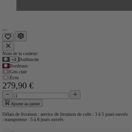
Options
Nom de la couleur:
Utilisez
Anthracite
+4
du
la
Bordeaux
produit
touche
Gris clair
Tab
Écru
pour
279,90 €
accéder
à
Quantité
Quantité
la
mise
première
à
Ajouter au panier
option,
jour
puis
à
Délais de livraison : service de livraison de colis : 3 à 5 jours ouvrés
les
1
; transporteur : 5 à 8 jours ouvrés
flèches
pour