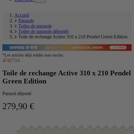
submenu)
Accueil
Parasols
Toiles de parasols
Toiles de parasols déportés
Toile de rechange Active 310 x 210 Pendel Green Edition
*Les articles déjà soldés sont exclus.
474273A
Toile de rechange Active 310 x 210 Pendel
Green Edition
Parasol déporté
279,90 €
Ignorer
Image
la
1
galerie
of
produit
1