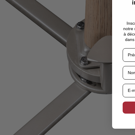
i
Insc
notre 
à déco
dans 