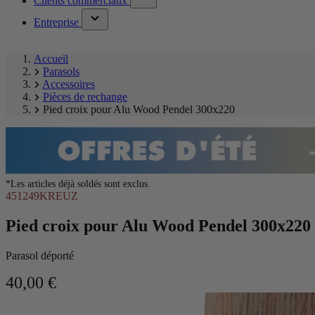
Clients commerciaux
submenu)
menu)
(has
Entreprise
submenu)
Accueil
Parasols
Accessoires
Pièces de rechange
Pied croix pour Alu Wood Pendel 300x220
*Les articles déjà soldés sont exclus.
451249KREUZ
Pied croix pour Alu Wood Pendel 300x220
Parasol déporté
40,00 €
Ignorer
Image
la
1