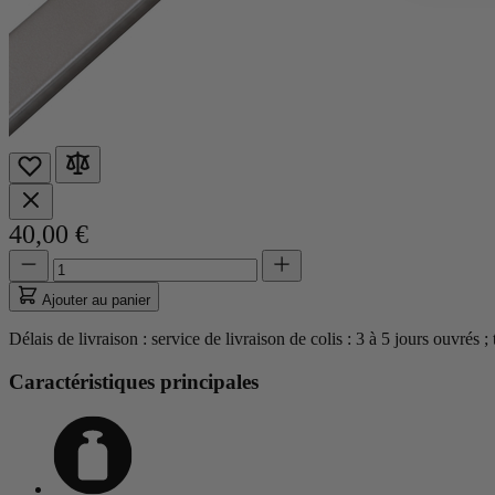
40,00 €
Quantité
Quantité
mise
à
Ajouter au panier
jour
à
Délais de livraison : service de livraison de colis : 3 à 5 jours ouvrés ;
1
Caractéristiques principales