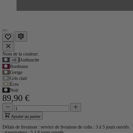
Options
Nom de la couleur:
Utilisez
Anthracite
+6
du
la
Bordeaux
produit
touche
Greige
Tab
Gris clair
pour
Écru
accéder
Noir
à
89,90 €
la
première
Quantité
Quantité
option,
mise
puis
à
Ajouter au panier
les
jour
flèches
à
Délais de livraison : service de livraison de colis : 3 à 5 jours ouvrés
pour
1
; transporteur : 5 à 8 jours ouvrés