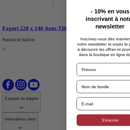
le
carrousel
- 10%
en vous
ou
inscrivant à not
accéder
directement
newsletter
Expert 220 x 140 Auto-Tilt
à
sa
Inscrivez-vous dès mainte
navigation
Parasol de balcon
notre newsletter et soyez le
via
à découvrir les offres et pro
les
229,90 €
dans la boutique en ligne d
liens
d’évitement.
Á propos du doppler
Informations client
S’inscrire