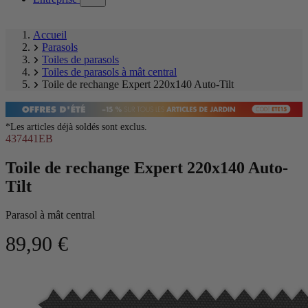
submenu)
Accueil
Parasols
Toiles de parasols
Toiles de parasols à mât central
Toile de rechange Expert 220x140 Auto-Tilt
*Les articles déjà soldés sont exclus.
437441EB
Toile de rechange Expert 220x140 Auto-
Tilt
Parasol à mât central
89,90 €
Ignorer
Image
la
1
galerie
of
produit
1